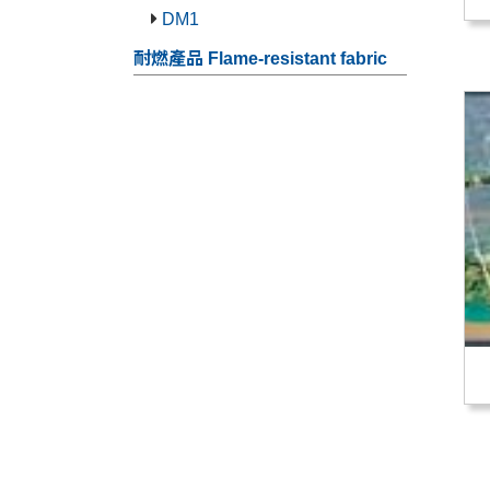
DM1
耐燃產品 Flame-resistant fabric