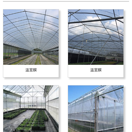
溫室膜
溫室膜